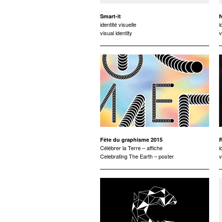
Smart-it
N
identité visuelle
i
visual identity
v
Fête du graphisme 2015
R
Célébrer la Terre – affiche
i
Celebrating The Earth – poster
v