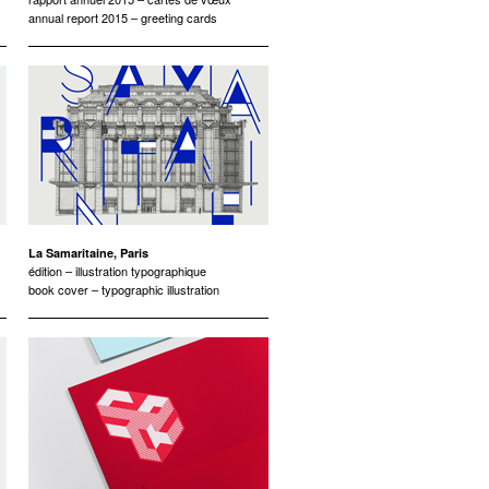
annual report 2015 – greeting cards
La Samaritaine, Paris
édition – illustration typographique
book cover – typographic illustration