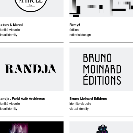
obert & Marcel
Rémy6
dentité visuelle
édition
isual identity
editorial design
andja . Farid Azib Architects
Bruno Moinard Éditions
dentité visuelle
identité visuelle
isual identity
visual identity