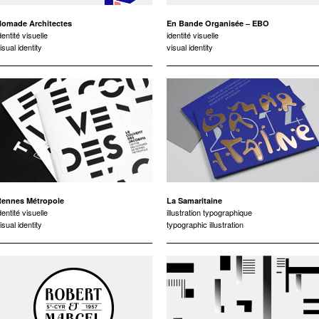
omade Architectes
En Bande Organisée – EBO
dentité visuelle
identité visuelle
isual identity
visual identity
ennes Métropole
La Samaritaine
dentité visuelle
illustration typographique
isual identity
typographic illustration