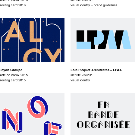
reeting card 2016
visual identity – brand guidelines
Alcyon Groupe
Loïc Picquet Architectes – LPAA
arte de vœux 2015
identité visuelle
reeting card 2015
visual identity