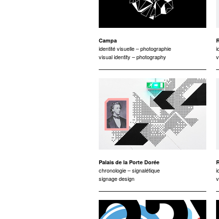
Campa
R
identité visuelle – photographie
i
visual identity – photography
v
Palais de la Porte Dorée
R
chronologie – signalétique
i
signage design
v