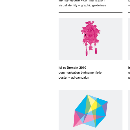
identité visuelle – communication
i
visual identity – graphic guidelines
v
Ici et Demain 2010
I
communication événementielle
c
poster – ad campaign
p