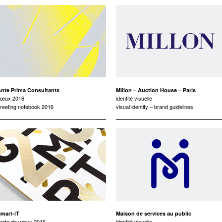
nte Prima Consultants
Millon – Auction House – Paris
vœux 2016
identité visuelle
reeting notebook 2016
visual identity – brand guidelines
mart-iT
Maison de services au public
arte de vœux 2016
identité visuelle