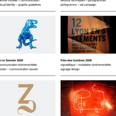
dentité visuelle – communication
dessins techniques – pictogrammes
isual identity – graphic guidelines
pictogramms – ad campaign
ci et Demain 2009
Fête des lumières 2008
ommunication événementielle
signalétique – installation événementielle
oster – communication assets
signage design