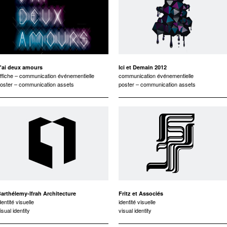
'ai deux amours
Ici et Demain 2012
ffiche – communication événementielle
communication événementielle
oster – communication assets
poster – communication assets
arthélemy-Ifrah Architecture
Fritz et Associés
dentité visuelle
identité visuelle
isual identity
visual identity