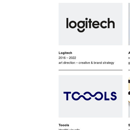
Logitech
A
2016 – 2022
art direction – creative & brand strategy
g
Toools
S
identité visuelle
c