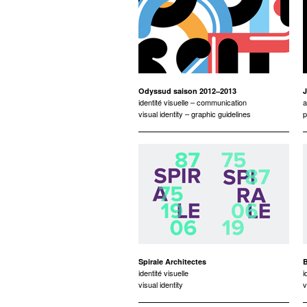
Odyssud saison 2012–2013
J
identité visuelle – communication
a
visual identity – graphic guidelines
p
Spirale Architectes
B
identité visuelle
i
visual identity
v