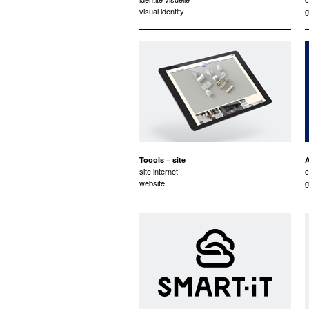
visual identity
g
Toools – site
site internet
c
website
g