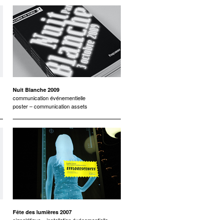
Nuit Blanche 2009
communication événementielle
poster – communication assets
Fête des lumières 2007